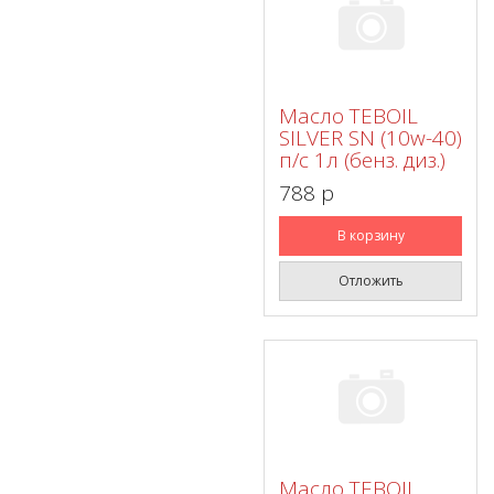
Масло TEBOIL
SILVER SN (10w-40)
п/с 1л (бенз. диз.)
788 p
В корзину
Отложить
Масло TEBOIL