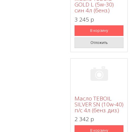
GOLD L (5w-30)
син 4л (бенз.)
3 245 p
В корзину
Отложить
Масло TEBOIL
SILVER SN (10w-40)
п/с 4л (бенз. диз.)
2 342 p
В корзину