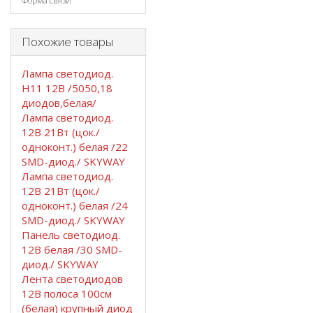
Форма связи
Похожие товары
Лампа светодиод.
Н11 12В /5050,18
диодов,белая/
Лампа светодиод.
12В 21Вт (цок./
одноконт.) белая /22
SMD-диод./ SKYWAY
Лампа светодиод.
12В 21Вт (цок./
одноконт.) белая /24
SMD-диод./ SKYWAY
Панель светодиод.
12В белая /30 SMD-
диод./ SKYWAY
Лента светодиодов
12В полоса 100см
(белая) крупный диод