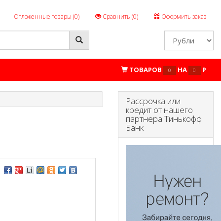
Отложенные товары (
0
)
Сравнить (
0
)
Оформить заказ
ТОВАРОВ
НА
P
0
0
Рассрочка или
кредит от нашего
партнера Тинькофф
Банк