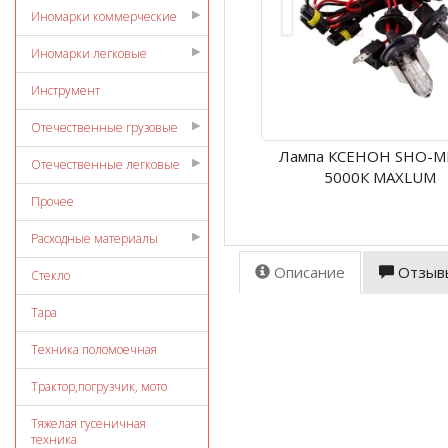
Иномарки коммерческие
Иномарки легковые
Инструмент
Отечественные грузовые
Лампа КСЕНОН SHO-M
Отечественные легковые
5000К MAXLUM
Прочее
Расходные материалы
Описание
Отзыв
Стекло
Тара
Техника поломоечная
Трактор,погрузчик, мото
Тяжелая гусеничная
техника