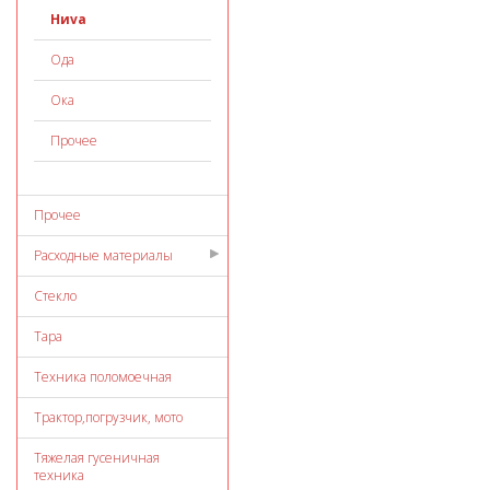
Ниvа
Ода
Ока
Прочее
Прочее
Расходные материалы
Стекло
Тара
Техника поломоечная
Трактор,погрузчик, мото
Тяжелая гусеничная
техника