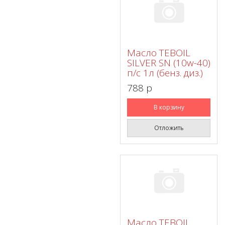
Масло TEBOIL
SILVER SN (10w-40)
п/с 1л (бенз. диз.)
788 p
В корзину
Отложить
Масло TEBOIL