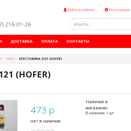
Войти в кабинет
Регистрация
47) 216-01-26
И
ДОСТАВКА
ОПЛАТА
КОНТАКТЫ
Е
НИVА
КРЕСТОВИНА 2121 (HOFER)
121 (HOFER)
Наличие в
473
p
магазинах:
В наличии: 1 шт
нет в наличии