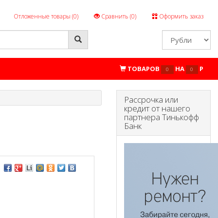
Отложенные товары (
0
)
Сравнить (
0
)
Оформить заказ
ТОВАРОВ
НА
P
0
0
Рассрочка или
кредит от нашего
партнера Тинькофф
Банк