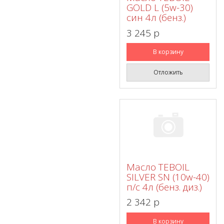
GOLD L (5w-30)
син 4л (бенз.)
3 245 p
В корзину
Отложить
Масло TEBOIL
SILVER SN (10w-40)
п/с 4л (бенз. диз.)
2 342 p
В корзину