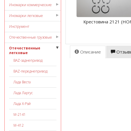
Иномарки коммерческие
Иномарки легковые
Крестовина 2121 (HO
Инструмент
Отечественные грузовые
Отечественные
Описание
Отзыв
легковые
ВАZ-заднепривод
ВАZ-переднепривод
Лада Веста
Лада Ларгус
Лада Х-Рэй
М-2141
М-412