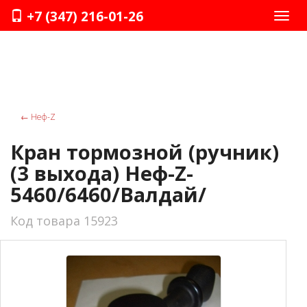
+7 (347) 216-01-26
Нави
←
Неф-Z
Кран тормозной (ручник)
(3 выхода) Неф-Z-
5460/6460/Валдай/
Код товара 15923