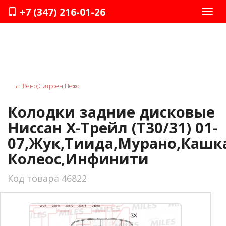
+7 (347) 216-01-26
Нави
←
Рено,Ситроен,Пежо
Колодки задние дисковые
Ниссан Х-Трейл (Т30/31) 01-
07,Жук,Тиида,Мурано,Кашк
Колеос,Инфинити
Код товара 46822