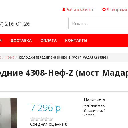
Войти в кабинет
Регистрация
47) 216-01-26
И
ДОСТАВКА
ОПЛАТА
КОНТАКТЫ
Е
НЕФ-Z
КОЛОДКИ ПЕРЕДНИЕ 4308-НЕФ-Z (МОСТ МАДАРА) 675981
дние 4308-Неф-Z (мост Мадар
Наличие в
7 296
p
магазинах:
В наличии: 1
компл
Cредняя оценка
0