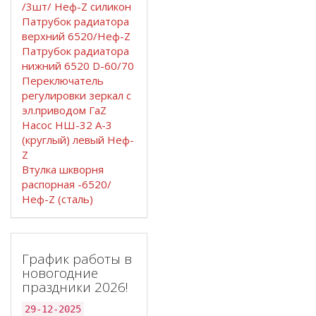
/3шт/ Неф-Z силикон
Патрубок радиатора
верхний 6520/Неф-Z
Патрубок радиатора
нижний 6520 D-60/70
Переключатель
регулировки зеркал с
эл.приводом ГаZ
Насос НШ-32 А-3
(круглый) левый Неф-
Z
Втулка шкворня
распорная -6520/
Неф-Z (сталь)
График работы в
новогодние
праздники 2026!
29-12-2025