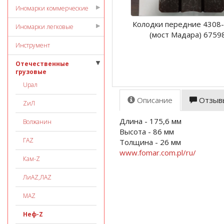
Иномарки коммерческие
Колодки передние 4308
Иномарки легковые
(мост Мадара) 6759
Инструмент
Отечественные
грузовые
Uрал
Описание
Отзыв
ZиЛ
Длина - 175,6 мм
Волжанин
Высота - 86 мм
ГАZ
Толщина - 26 мм
www.fomar.com.pl/ru/
Кам-Z
ЛиАZ,ЛАZ
МАZ
Неф-Z