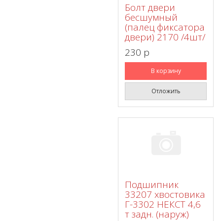
Болт двери
бесшумный
(палец фиксатора
двери) 2170 /4шт/
230 p
В корзину
Отложить
Подшипник
33207 хвостовика
Г-3302 НЕКСТ 4,6
т задн. (наруж)