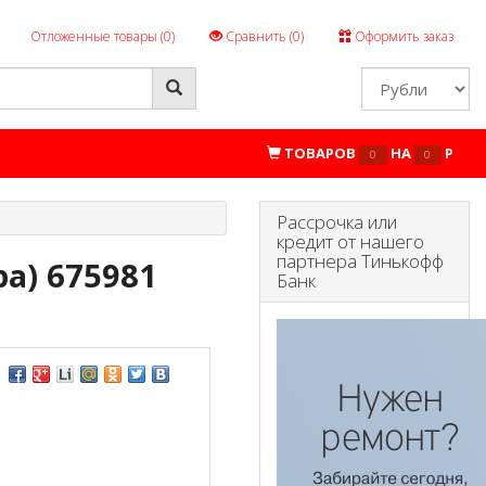
Отложенные товары (
0
)
Сравнить (
0
)
Оформить заказ
ТОВАРОВ
НА
P
0
0
Рассрочка или
кредит от нашего
партнера Тинькофф
а) 675981
Банк