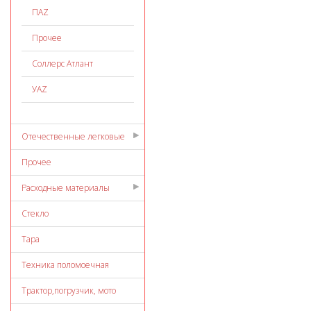
ПАZ
Прочее
Соллерс Атлант
УАZ
Отечественные легковые
Прочее
Расходные материалы
Стекло
Тара
Техника поломоечная
Трактор,погрузчик, мото