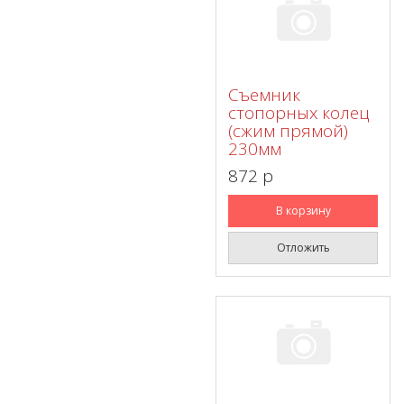
Съемник
стопорных колец
(сжим прямой)
230мм
872 p
В корзину
Отложить