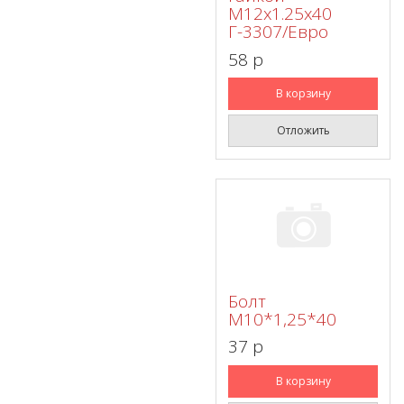
М12х1.25х40
Г-3307/Евро
58 p
В корзину
Отложить
Болт
М10*1,25*40
37 p
В корзину