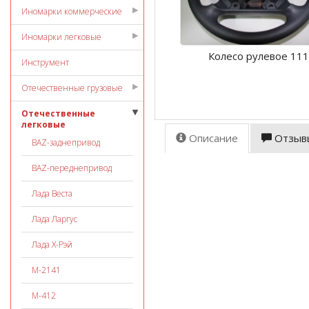
Иномарки коммерческие
Иномарки легковые
Колесо рулевое 11
Инструмент
Отечественные грузовые
Отечественные
легковые
Описание
Отзыв
ВАZ-заднепривод
ВАZ-переднепривод
Лада Веста
Лада Ларгус
Лада Х-Рэй
М-2141
М-412