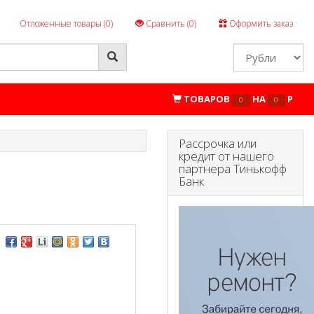
Отложенные товары (
0
)
Сравнить (
0
)
Оформить заказ
ТОВАРОВ
НА
P
0
0
Рассрочка или
кредит от нашего
партнера Тинькофф
Банк