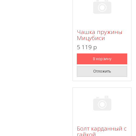
Чашка пружины
Мицубиси
5 119 p
В корзину
Отложить
Болт карданный с
гайкой