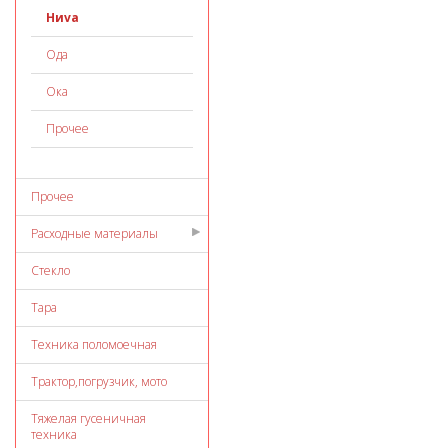
Ниvа
Ода
Ока
Прочее
Прочее
Расходные материалы
Стекло
Тара
Техника поломоечная
Трактор,погрузчик, мото
Тяжелая гусеничная
техника