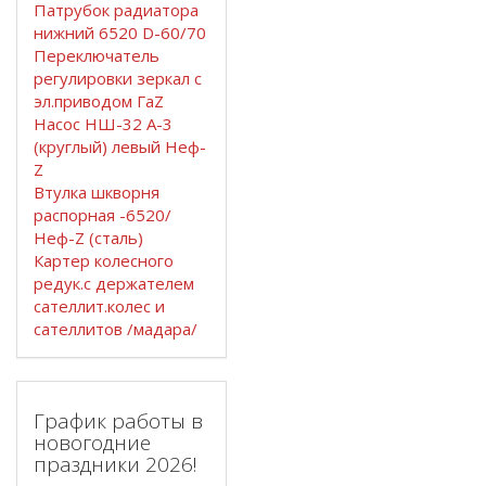
Патрубок радиатора
нижний 6520 D-60/70
Переключатель
регулировки зеркал с
эл.приводом ГаZ
Насос НШ-32 А-3
(круглый) левый Неф-
Z
Втулка шкворня
распорная -6520/
Неф-Z (сталь)
Картер колесного
редук.с держателем
сателлит.колес и
сателлитов /мадара/
График работы в
новогодние
праздники 2026!