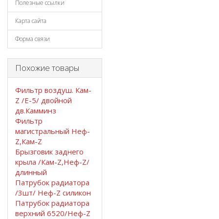
Полезные ссылки
Карта сайта
Форма связи
Похожие товары
Фильтр воздуш. Кам-
Z /Е-5/ двойной
дв.Камминз
Фильтр
магистральный Неф-
Z,Кам-Z
Брызговик заднего
крыла /Кам-Z,Неф-Z/
длинный
Патрубок радиатора
/3шт/ Неф-Z силикон
Патрубок радиатора
верхний 6520/Неф-Z