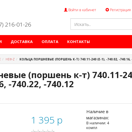
Войти в кабинет
Регистрация
47) 216-01-26
И
ДОСТАВКА
ОПЛАТА
КОНТАКТЫ
Е
НЕФ-Z
КОЛЬЦА ПОРШНЕВЫЕ (ПОРШЕНЬ К-Т) 740.11-240 (Е-1), -740.02, -740.16, -
вые (поршень к-т) 740.11-240
6, -740.22, -740.12
Наличие в
1 395
p
магазинах:
В наличии: 4
компл