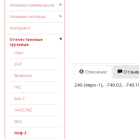
Иномарки коммерческие
Иномарки легковые
Инструмент
Отечественные
грузовые
Uрал
ZиЛ
Описание
Отзыв
Волжанин
240 (евро-1), -740.02, -740.1
ГАZ
Кам-Z
ЛиАZ,ЛАZ
МАZ
Неф-Z