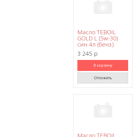
Масло TEBOIL
GOLD L (5w-30)
син 4л (бенз.)
3 245 p
В корзину
Отложить
Масло TEBOIL