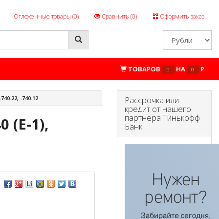
Отложенные товары (
0
)
Сравнить (
0
)
Оформить заказ
ТОВАРОВ
НА
P
0
0
Рассрочка или
740.22, -740.12
кредит от нашего
партнера Тинькофф
 (Е-1),
Банк