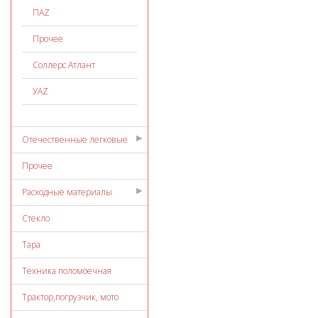
ПАZ
Прочее
Соллерс Атлант
УАZ
Отечественные легковые
Прочее
Расходные материалы
Стекло
Тара
Техника поломоечная
Трактор,погрузчик, мото