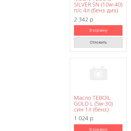
SILVER SN (10w-40)
п/с 4л (бенз. диз.)
2 342 p
В корзину
Отложить
Масло TEBOIL
GOLD L (5w-30)
син 1л (бенз.)
1 024 p
В корзину