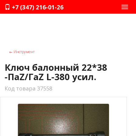
+7 (347) 216-01-26
Нави
←
Инструмент
Ключ балонный 22*38
-ПаZ/ГаZ L-380 усил.
Код товара 37558