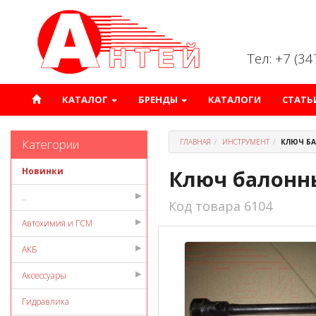
Тел: +7 (3
КАТАЛОГ
БРЕНДЫ
КАТАЛОГИ
СТАТЬ
Категории
ГЛАВНАЯ
ИНСТРУМЕНТ
КЛЮЧ БА
Новинки
Ключ балонны
..
Код товара 6104
Автохимия и ГСМ
АКБ
Аксессуары
Гидравлика