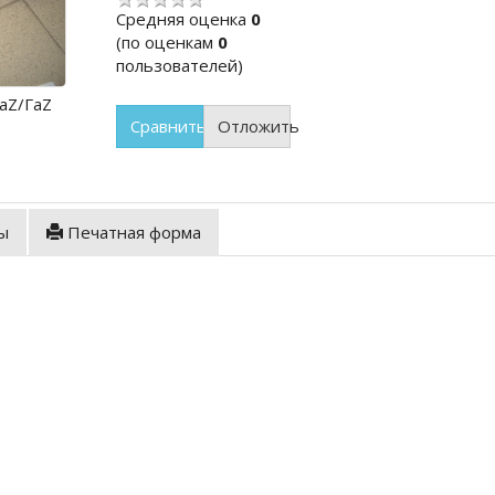
Cредняя оценка
0
(по оценкам
0
пользователей)
аZ/ГаZ
Сравнить
Отложить
ы
Печатная форма