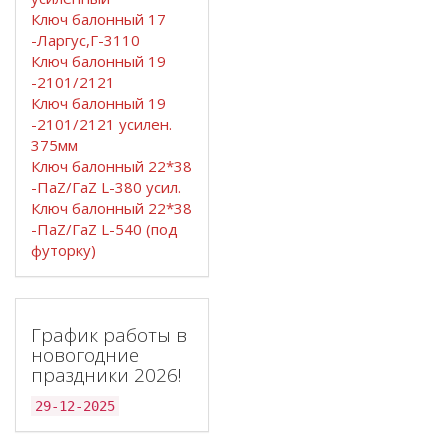
Ключ балонный 17
-Ларгус,Г-3110
Ключ балонный 19
-2101/2121
Ключ балонный 19
-2101/2121 усилен.
375мм
Ключ балонный 22*38
-ПаZ/ГаZ L-380 усил.
Ключ балонный 22*38
-ПаZ/ГаZ L-540 (под
футорку)
График работы в
новогодние
праздники 2026!
29-12-2025