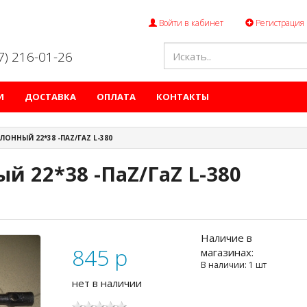
Войти в кабинет
Регистрация
47) 216-01-26
И
ДОСТАВКА
ОПЛАТА
КОНТАКТЫ
ЛОННЫЙ 22*38 -ПАZ/ГАZ L-380
й 22*38 -ПаZ/ГаZ L-380
Наличие в
845
p
магазинах:
В наличии: 1 шт
нет в наличии