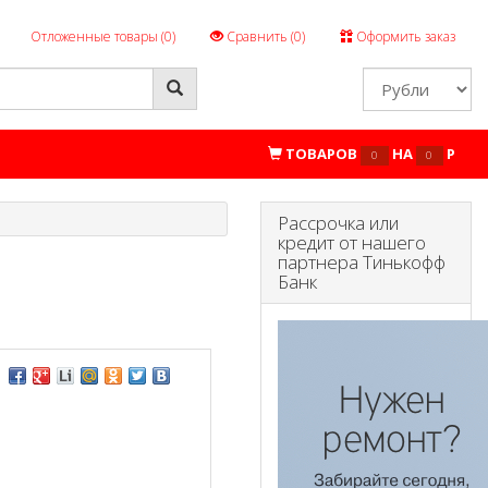
Отложенные товары (
0
)
Сравнить (
0
)
Оформить заказ
ТОВАРОВ
НА
P
0
0
Рассрочка или
кредит от нашего
партнера Тинькофф
Банк