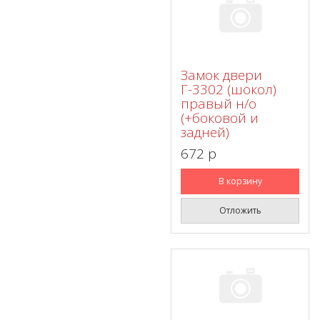
Замок двери
Г-3302 (шокол)
правый н/о
(+боковой и
задней)
672 p
В корзину
Отложить