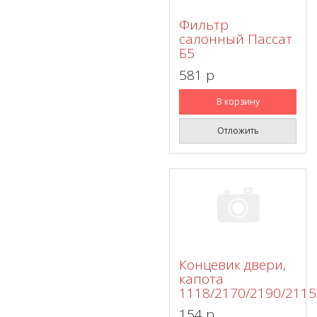
Фильтр
салонный Пассат
Б5
581 p
В корзину
Отложить
Концевик двери,
капота
1118/2170/2190/2115
154 p