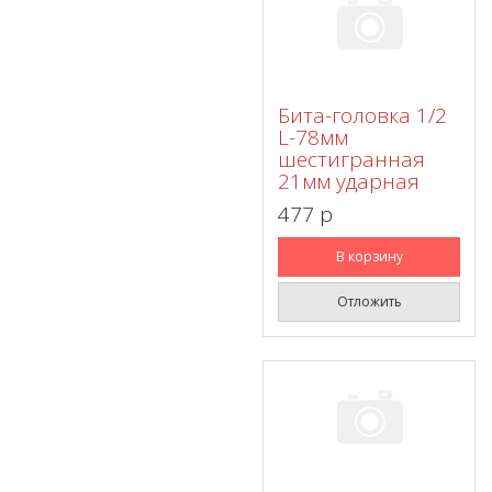
Бита-головка 1/2
L-78мм
шестигранная
21мм ударная
477 p
В корзину
Отложить