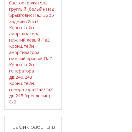
Светоотражатель
круглый (белый)/ПаZ
Брызговик ПаZ-3205
задний /2шт/
Кронштейн
амортизатора
нижний левый ПаZ
Кронштейн
амортизатора
нижний правый ПаZ
Кронштейн
генератора
дв.240,243
Кронштейн
генератора ПаZ/ГаZ
дв.245 (крепление)
Е-2
График работы в