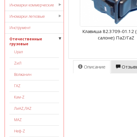
Иномарки коммерческие
Иномарки легковые
Инструмент
Клавиша 82.3709-01.12 (
салоне) ПаZ/ГаZ
Отечественные
грузовые
Uрал
ZиЛ
Описание
Отзыв
Волжанин
ГАZ
Кам-Z
ЛиАZ,ЛАZ
МАZ
Неф-Z