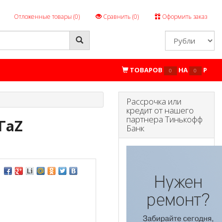
Отложенные товары (
0
)
Сравнить (
0
)
Оформить заказ
ТОВАРОВ
НА
P
0
0
Рассрочка или
кредит от нашего
партнера Тинькофф
ГаZ
Банк