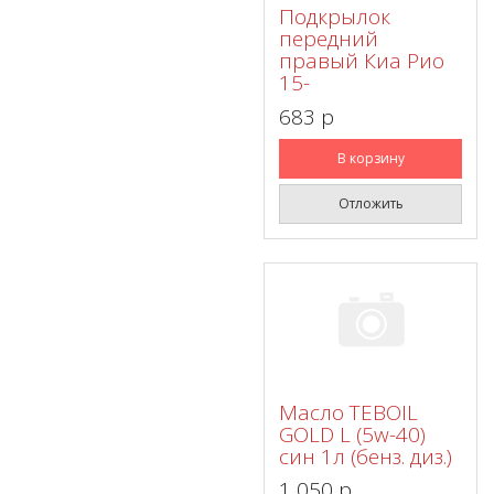
Подкрылок
передний
правый Киа Рио
15-
683 p
В корзину
Отложить
Масло TEBOIL
GOLD L (5w-40)
син 1л (бенз. диз.)
1 050 p