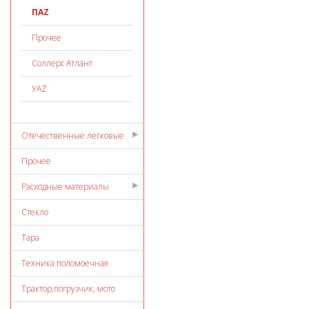
ПАZ
Прочее
Соллерс Атлант
УАZ
Отечественные легковые
Прочее
Расходные материалы
Стекло
Тара
Техника поломоечная
Трактор,погрузчик, мото