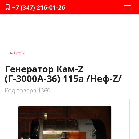
+7 (347) 216-01-26
Нави
←
Неф-Z
Генератор Кам-Z
(Г-3000А-36) 115а /Неф-Z/
Код товара 1360