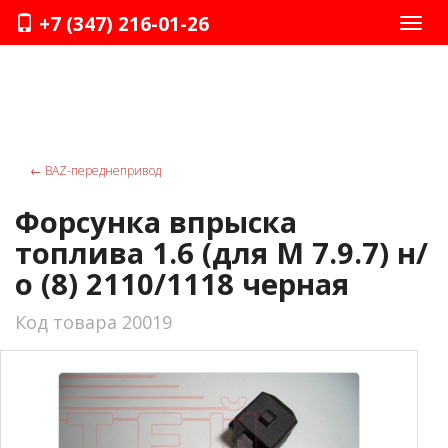
+7 (347) 216-01-26
Нави
←
ВАZ-переднепривод
Форсунка впрыска
топлива 1.6 (для М 7.9.7) н/
о (8) 2110/1118 черная
Код товара 20019