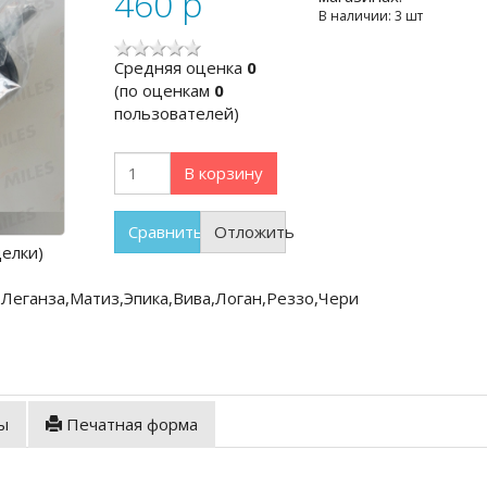
460
p
В наличии: 3 шт
Cредняя оценка
0
(по оценкам
0
пользователей)
В корзину
Сравнить
Отложить
елки)
,Леганза,Матиз,Эпика,Вива,Логан,Реззо,Чери
ы
Печатная форма