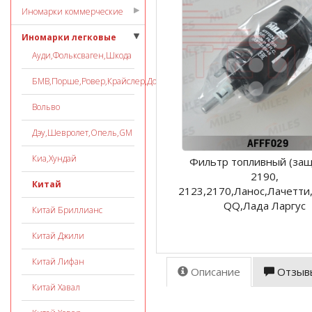
Иномарки коммерческие
Иномарки легковые
Ауди,Фольксваген,Шкода
БМВ,Порше,Ровер,Крайслер,Додж
Вольво
Дэу,Шевролет,Опель,GM
Киа,Хундай
Фильтр топливный (защ
2190,
Китай
2123,2170,Ланос,Лачетти
QQ,Лада Ларгус
Китай Бриллианс
Китай Джили
Китай Лифан
Описание
Отзыв
Китай Хавал