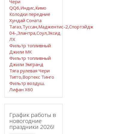
Чери
QQ6,Индис,Кимо
Колодки передние
Хундай Соната
Тагаз,Туссан,Маджентис-2,Спортэйдж
04-,Элантра,Соул,Эксид
ЛХ
Фильтр топливный
Джили МК
Фильтр топливный
Джили Эмгранд
Тяга рулевая Чери
Тигго,Вортекс Тинго
Фильтр воздуш.
Лифан Х60
График работы в
новогодние
праздники 2026!