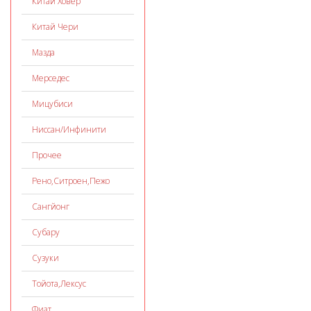
Китай Ховер
Китай Чери
Мазда
Мерседес
Мицубиси
Ниссан/Инфинити
Прочее
Рено,Ситроен,Пежо
Сангйонг
Субару
Сузуки
Тойота,Лексус
Фиат