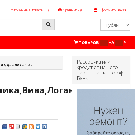
Отложенные товары (
0
)
Сравнить (
0
)
Оформить заказ
ТОВАРОВ
НА
P
0
0
Рассрочка или
РИ QQ,ЛАДА ЛАРГУС
кредит от нашего
партнера Тинькофф
Банк
пика,Вива,Логан,Реззо,Чери