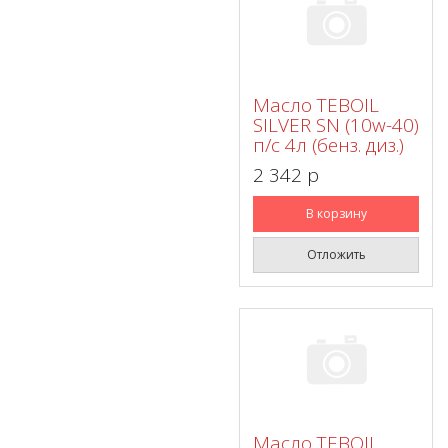
Масло TEBOIL
SILVER SN (10w-40)
п/с 4л (бенз. диз.)
2 342 p
В корзину
Отложить
Масло TEBOIL