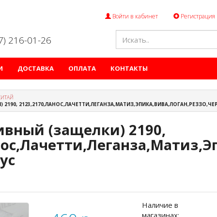
Войти в кабинет
Регистрация
47) 216-01-26
И
ДОСТАВКА
ОПЛАТА
КОНТАКТЫ
КИТАЙ
2190, 2123,2170,ЛАНОС,ЛАЧЕТТИ,ЛЕГАНЗА,МАТИЗ,ЭПИКА,ВИВА,ЛОГАН,РЕЗЗО,ЧЕ
вный (защелки) 2190,
нос,Лачетти,Леганза,Матиз,Э
ус
Наличие в
магазинах: