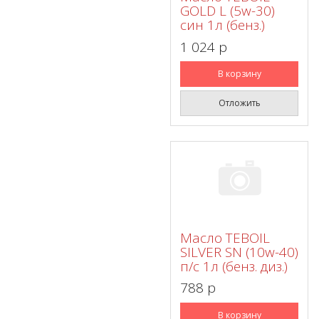
GOLD L (5w-30)
син 1л (бенз.)
1 024 p
В корзину
Отложить
Масло TEBOIL
SILVER SN (10w-40)
п/с 1л (бенз. диз.)
788 p
В корзину