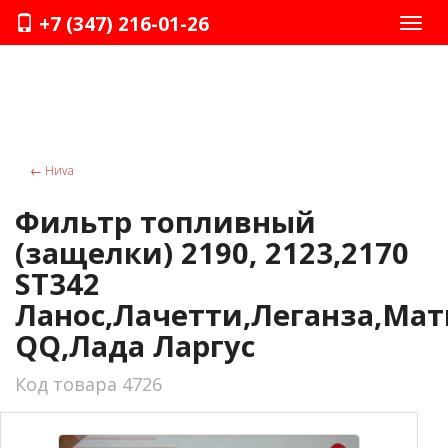
+7 (347) 216-01-26
Нави
←
Ниvа
Фильтр топливный
(защелки) 2190, 2123,2170
ST342
Ланос,Лачетти,Леганза,Мат
QQ,Лада Ларгус
Код товара 4726