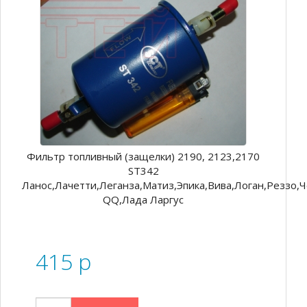
Фильтр топливный (защелки) 2190, 2123,2170
ST342
Ланос,Лачетти,Леганза,Матиз,Эпика,Вива,Логан,Реззо,
QQ,Лада Ларгус
415
p