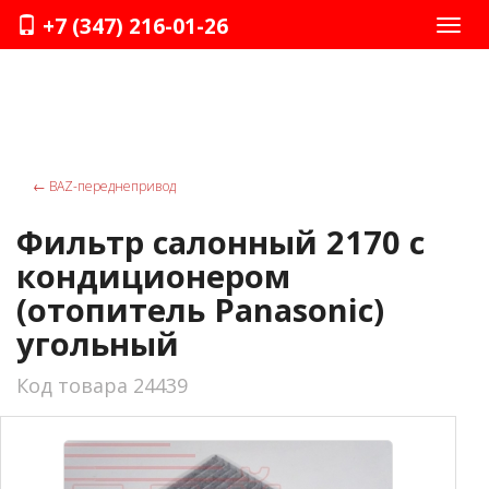
+7 (347) 216-01-26
Нави
←
ВАZ-переднепривод
Фильтр салонный 2170 с
кондиционером
(отопитель Panasonic)
угольный
Код товара 24439