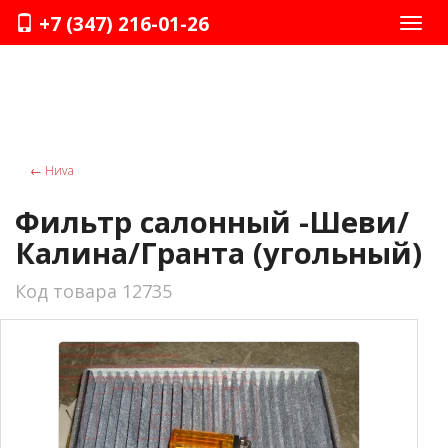
+7 (347) 216-01-26
Нави
←
Ниvа
Фильтр салонный -Шеви/
Калина/Гранта (угольный)
Код товара 12735