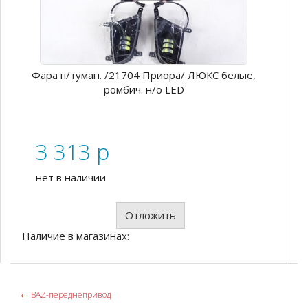
Фара п/туман. /21704 Приора/ ЛЮКС белые,
ромбич. н/о LED
3 313
p
нет в наличии
Отложить
Наличие в магазинах:
←
ВАZ-переднепривод