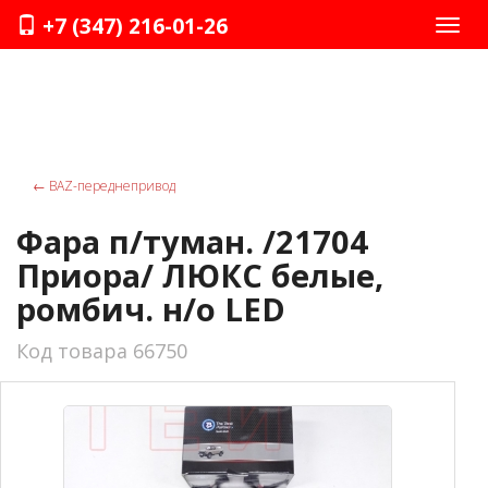
+7 (347) 216-01-26
Нави
←
ВАZ-переднепривод
Фара п/туман. /21704
Приора/ ЛЮКС белые,
ромбич. н/о LED
Код товара 66750