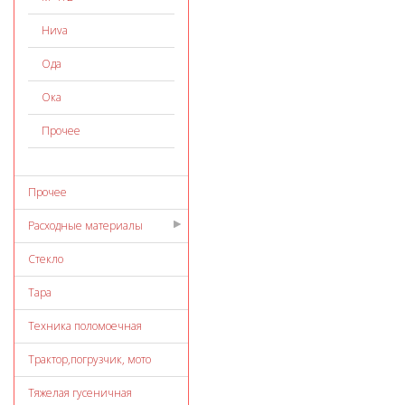
Ниvа
Ода
Ока
Прочее
Прочее
Расходные материалы
Стекло
Тара
Техника поломоечная
Трактор,погрузчик, мото
Тяжелая гусеничная