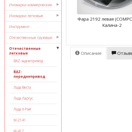
Иномарки коммерческие
Иномарки легковые
Фара 2192 левая (COMP
Калина-2
Инструмент
Отечественные грузовые
Отечественные
Описание
Отзыв
легковые
ВАZ-заднепривод
ВАZ-
переднепривод
Лада Веста
Лада Ларгус
Лада Х-Рэй
М-2141
М-412