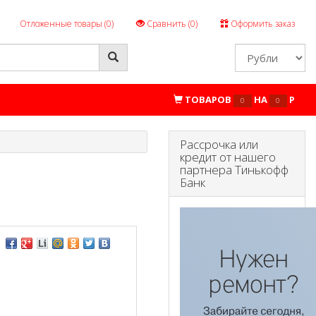
Отложенные товары (
0
)
Сравнить (
0
)
Оформить заказ
ТОВАРОВ
НА
P
0
0
Рассрочка или
кредит от нашего
партнера Тинькофф
Банк