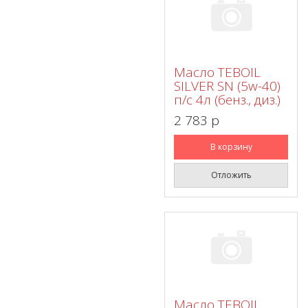
Масло TEBOIL
SILVER SN (5w-40)
п/с 4л (бенз., диз.)
2 783 p
В корзину
Отложить
Масло TEBOIL