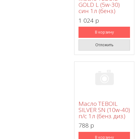
GOLD L (5w-30)
син 1л (бенз.)
1 024 p
В корзину
Отложить
Масло TEBOIL
SILVER SN (10w-40)
п/с 1л (бенз. диз.)
788 p
В корзину