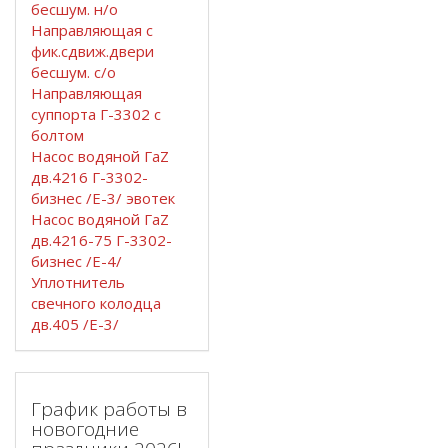
бесшум. н/о
Направляющая с
фик.сдвиж.двери
бесшум. с/о
Направляющая
суппорта Г-3302 с
болтом
Насос водяной ГаZ
дв.4216 Г-3302-
бизнес /Е-3/ эвотек
Насос водяной ГаZ
дв.4216-75 Г-3302-
бизнес /Е-4/
Уплотнитель
свечного колодца
дв.405 /Е-3/
График работы в
новогодние