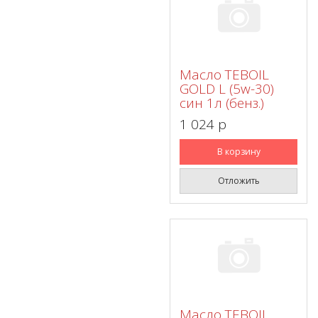
Масло TEBOIL
GOLD L (5w-30)
син 1л (бенз.)
1 024 p
В корзину
Отложить
Масло TEBOIL