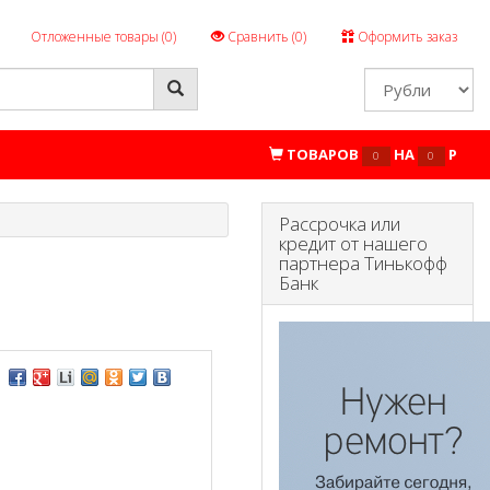
Отложенные товары (
0
)
Сравнить (
0
)
Оформить заказ
ТОВАРОВ
НА
P
0
0
Рассрочка или
кредит от нашего
партнера Тинькофф
Банк