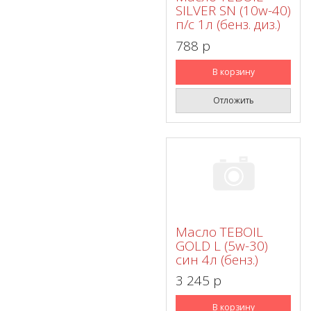
SILVER SN (10w-40)
п/с 1л (бенз. диз.)
788 p
В корзину
Отложить
Масло TEBOIL
GOLD L (5w-30)
син 4л (бенз.)
3 245 p
В корзину