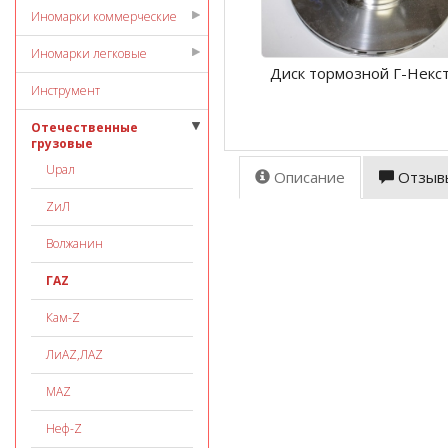
Иномарки коммерческие
Иномарки легковые
Диск тормозной Г-Некст
Инструмент
Отечественные
грузовые
Uрал
Описание
Отзыв
ZиЛ
Волжанин
ГАZ
Кам-Z
ЛиАZ,ЛАZ
МАZ
Неф-Z