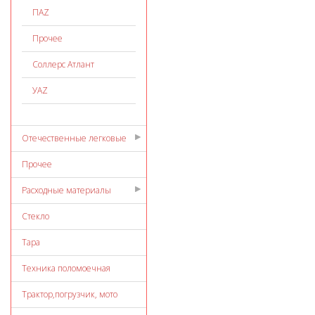
ПАZ
Прочее
Соллерс Атлант
УАZ
Отечественные легковые
Прочее
Расходные материалы
Стекло
Тара
Техника поломоечная
Трактор,погрузчик, мото