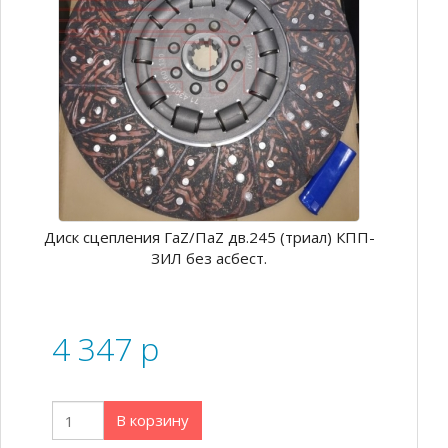
Диск сцепления ГаZ/ПаZ дв.245 (триал) КПП-
ЗИЛ без асбест.
4 347
p
В корзину