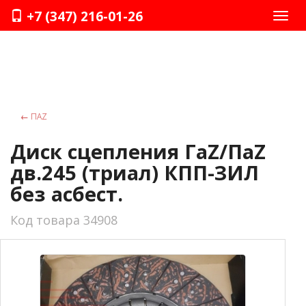
+7 (347) 216-01-26
Нави
←
ПАZ
Диск сцепления ГаZ/ПаZ
дв.245 (триал) КПП-ЗИЛ
без асбест.
Код товара 34908