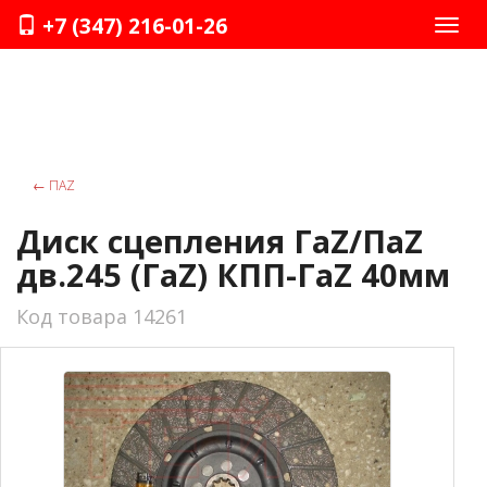
+7 (347) 216-01-26
Нави
←
ПАZ
Диск сцепления ГаZ/ПаZ
дв.245 (ГаZ) КПП-ГаZ 40мм
Код товара 14261