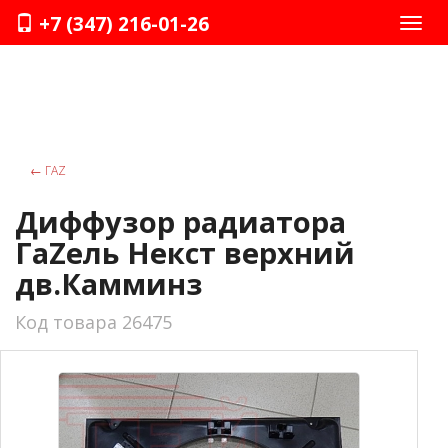
+7 (347) 216-01-26
Нави
←
ГАZ
Диффузор радиатора
ГаZель Некст верхний
дв.Камминз
Код товара 26475