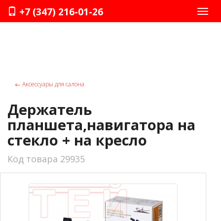
+7 (347) 216-01-26
Нави
←
Аксессуары для салона
Держатель
планшета,навигатора на
стекло + на кресло
Код товара 29935