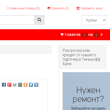
Отложенные товары (
0
)
Сравнить (
0
)
Оформить заказ
ТОВАРОВ
НА
P
0
0
Рассрочка или
кредит от нашего
партнера Тинькофф
Банк