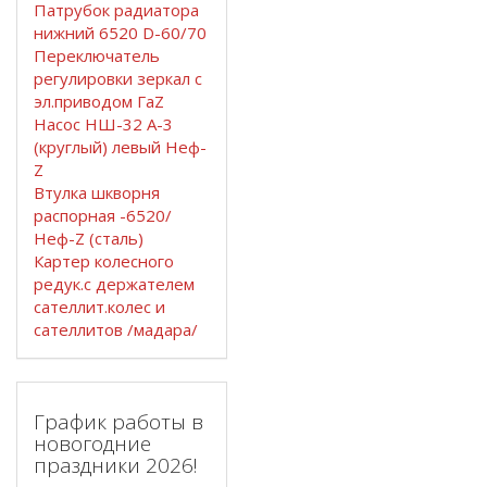
Патрубок радиатора
нижний 6520 D-60/70
Переключатель
регулировки зеркал с
эл.приводом ГаZ
Насос НШ-32 А-3
(круглый) левый Неф-
Z
Втулка шкворня
распорная -6520/
Неф-Z (сталь)
Картер колесного
редук.с держателем
сателлит.колес и
сателлитов /мадара/
График работы в
новогодние
праздники 2026!