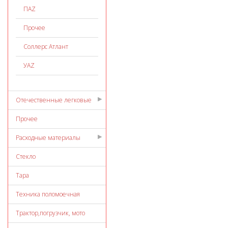
ПАZ
Прочее
Соллерс Атлант
УАZ
Отечественные легковые
Прочее
Расходные материалы
Стекло
Тара
Техника поломоечная
Трактор,погрузчик, мото