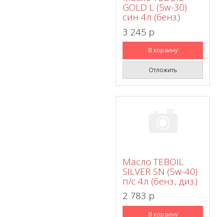
GOLD L (5w-30)
син 4л (бенз.)
3 245 p
В корзину
Отложить
Масло TEBOIL
SILVER SN (5w-40)
п/с 4л (бенз., диз.)
2 783 p
В корзину