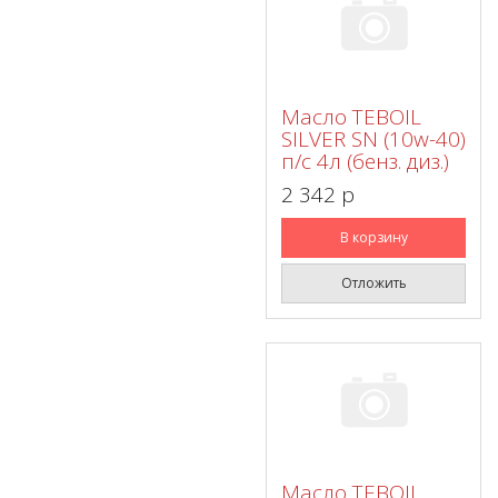
Масло TEBOIL
SILVER SN (10w-40)
п/с 4л (бенз. диз.)
2 342 p
В корзину
Отложить
Масло TEBOIL