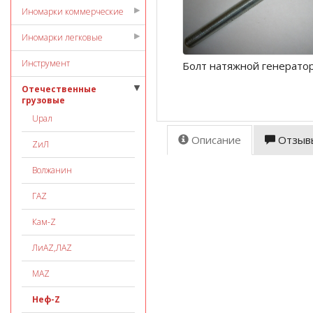
Иномарки коммерческие
Иномарки легковые
Инструмент
Болт натяжной генератор
Отечественные
грузовые
Uрал
Описание
Отзыв
ZиЛ
Волжанин
ГАZ
Кам-Z
ЛиАZ,ЛАZ
МАZ
Неф-Z