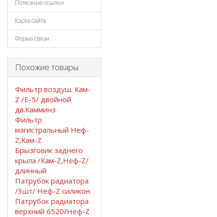
Полезные ссылки
Карта сайта
Форма связи
Похожие товары
Фильтр воздуш. Кам-
Z /Е-5/ двойной
дв.Камминз
Фильтр
магистральный Неф-
Z,Кам-Z
Брызговик заднего
крыла /Кам-Z,Неф-Z/
длинный
Патрубок радиатора
/3шт/ Неф-Z силикон
Патрубок радиатора
верхний 6520/Неф-Z