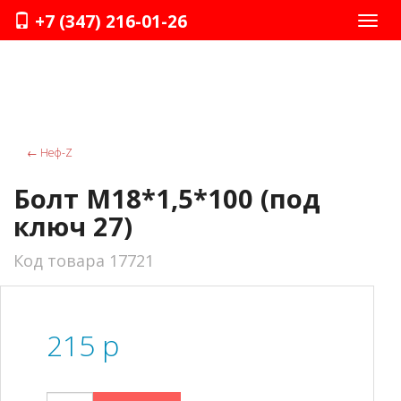
+7 (347) 216-01-26
Нави
←
Неф-Z
Болт М18*1,5*100 (под
ключ 27)
Код товара 17721
215
p