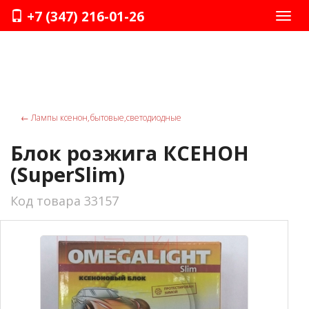
+7 (347) 216-01-26
Нави
←
Лампы ксенон,бытовые,светодиодные
Блок розжига КСЕНОН
(SuperSlim)
Код товара 33157