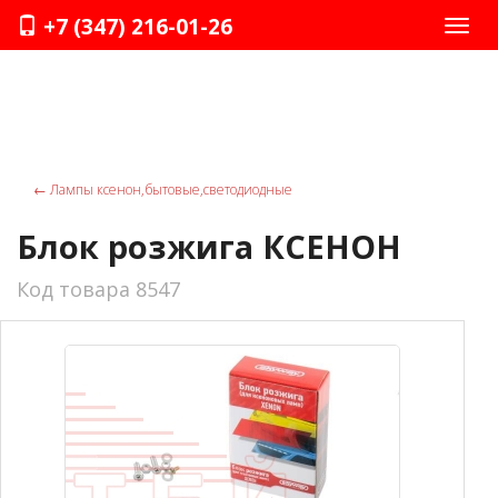
+7 (347) 216-01-26
Нави
←
Лампы ксенон,бытовые,светодиодные
Блок розжига КСЕНОН
Код товара 8547