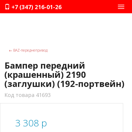
+7 (347) 216-01-26
Нави
←
ВАZ-переднепривод
Бампер передний
(крашенный) 2190
(заглушки) (192-портвейн)
Код товара 41693
3 308
p