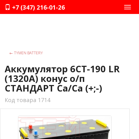
+7 (347) 216-01-26
Нави
←
TYMEN BATTERY
Аккумулятор 6СТ-190 LR
(1320А) конус о/п
СТАНДАРТ Ca/Ca (+;-)
Код товара 1714