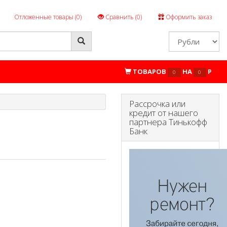
Отложенные товары (
0
)
Сравнить (
0
)
Оформить заказ
ТОВАРОВ
НА
P
0
0
Рассрочка или
кредит от нашего
партнера Тинькофф
Банк