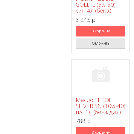
GOLD L (5w-30)
син 4л (бенз.)
3 245 p
В корзину
Отложить
Масло TEBOIL
SILVER SN (10w-40)
п/с 1л (бенз. диз.)
788 p
В корзину