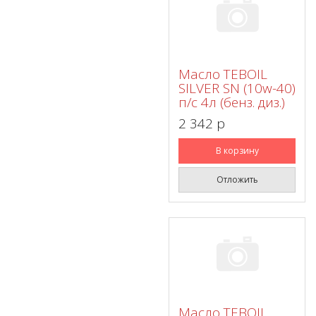
Масло TEBOIL
SILVER SN (10w-40)
п/с 4л (бенз. диз.)
2 342 p
В корзину
Отложить
Масло TEBOIL