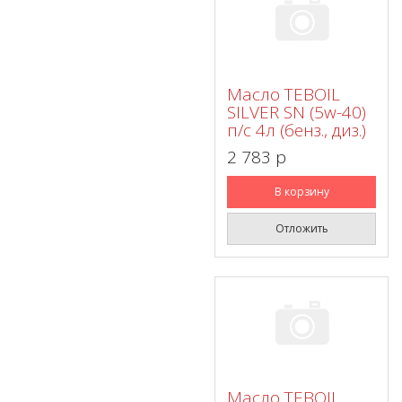
Масло TEBOIL
SILVER SN (5w-40)
п/с 4л (бенз., диз.)
2 783 p
В корзину
Отложить
Масло TEBOIL