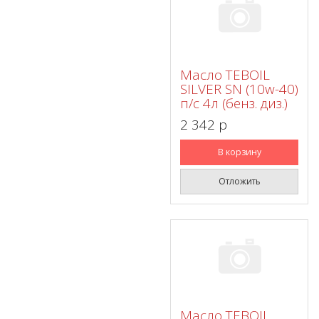
Масло TEBOIL
SILVER SN (10w-40)
п/с 4л (бенз. диз.)
2 342 p
В корзину
Отложить
Масло TEBOIL