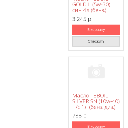
GOLD L (5w-30)
син 4л (бенз.)
3 245 p
В корзину
Отложить
Масло TEBOIL
SILVER SN (10w-40)
п/с 1л (бенз. диз.)
788 p
В корзину