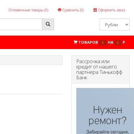
Отложенные товары (
0
)
Сравнить (
0
)
Оформить заказ
ТОВАРОВ
НА
P
0
0
Рассрочка или
кредит от нашего
партнера Тинькофф
Банк