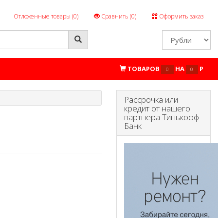
Отложенные товары (
0
)
Сравнить (
0
)
Оформить заказ
ТОВАРОВ
НА
P
0
0
Рассрочка или
кредит от нашего
партнера Тинькофф
Банк