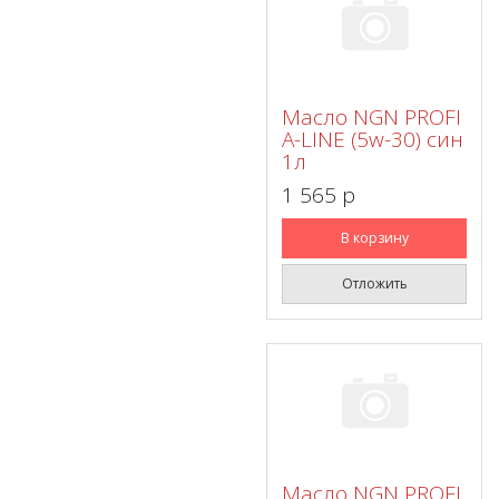
Масло NGN PROFI
A-LINE (5w-30) син
1л
1 565 p
В корзину
Отложить
Масло NGN PROFI