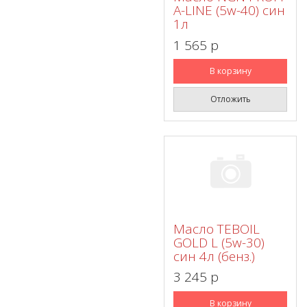
A-LINE (5w-40) син
1л
1 565 p
В корзину
Отложить
Масло TEBOIL
GOLD L (5w-30)
син 4л (бенз.)
3 245 p
В корзину