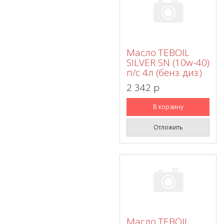
Масло TEBOIL
SILVER SN (10w-40)
п/с 4л (бенз. диз.)
2 342 p
В корзину
Отложить
Масло TEBOIL