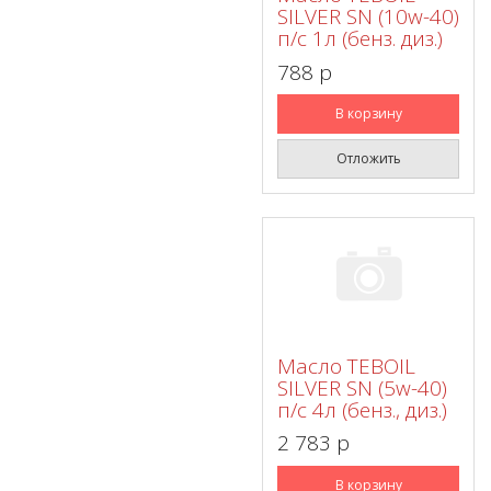
SILVER SN (10w-40)
п/с 1л (бенз. диз.)
788 p
В корзину
Отложить
Масло TEBOIL
SILVER SN (5w-40)
п/с 4л (бенз., диз.)
2 783 p
В корзину