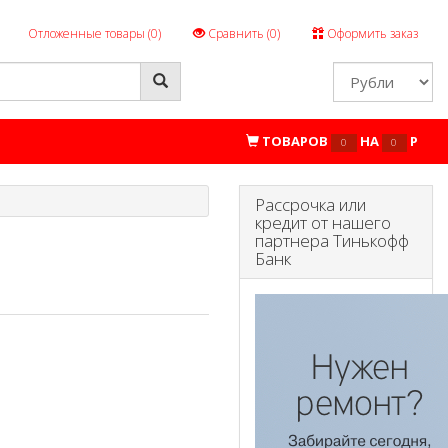
Отложенные товары (
0
)
Сравнить (
0
)
Оформить заказ
ТОВАРОВ
НА
P
0
0
Рассрочка или
кредит от нашего
партнера Тинькофф
Банк